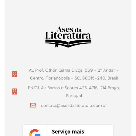
Av. Prof. Othon Gama D'Eça, 569 - 2º Andar -
Centro, Florianópolis - SC, 88015-240, Brasil
EN101, Av. Barros e Soares 423, 4715-214 Braga,
Portugal
contato@asesdaliteratura.com.br