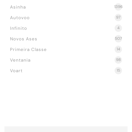
Asinha
1396
Autovoo
97
Infinito
4
Novos Ases
507
Primeira Classe
14
Ventania
98
Voart
15