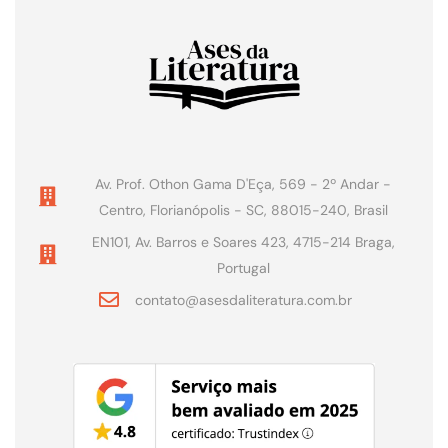
Av. Prof. Othon Gama D'Eça, 569 - 2º Andar -
Centro, Florianópolis - SC, 88015-240, Brasil
EN101, Av. Barros e Soares 423, 4715-214 Braga,
Portugal
contato@asesdaliteratura.com.br