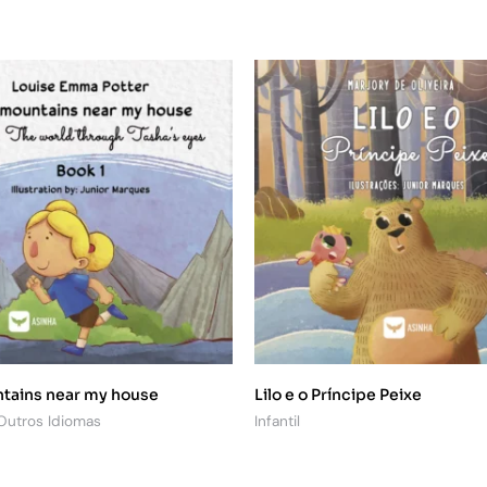
tains near my house
Lilo e o Príncipe Peixe
 Outros Idiomas
Infantil