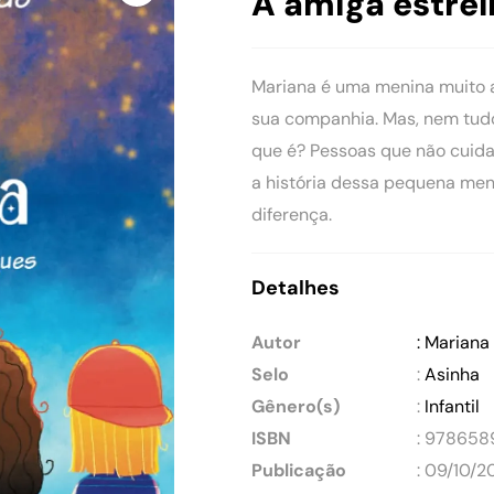
A amiga estrel
Mariana é uma menina muito 
sua companhia. Mas, nem tudo 
que é? Pessoas que não cuid
a história dessa pequena men
diferença.
Detalhes
Autor
: Mariana
Selo
:
Asinha
Gênero(s)
:
Infantil
ISBN
: 978658
Publicação
: 09/10/2