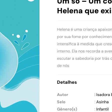
Um só – Um co
Helena que exi
Helena é uma criança apaixon
por sua fome por conheciment
intensifica à medida que cr
interno. Ela nos recorda a av
escutar a sabedoria por trás 
de nós
Detalhes
Autor
: Isadora 
Selo
:
Asinha
Gênero(s)
:
Infantil