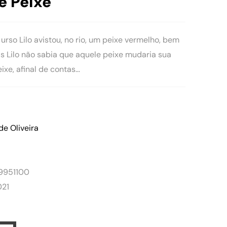
pe Peixe
urso Lilo avistou, no rio, um peixe vermelho, bem
as Lilo não sabia que aquele peixe mudaria sua
ixe, afinal de contas…
de Oliveira
9951100
021