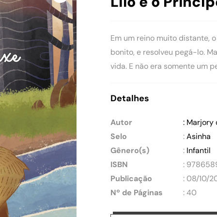
Lilo e o Prínci
Em um reino muito distante, o 
bonito, e resolveu pegá-lo. M
vida. E não era somente um pe
Detalhes
Autor
: Marjory 
Selo
:
Asinha
Gênero(s)
:
Infantil
ISBN
: 978658
Publicação
: 08/10/2
Nº de Páginas
: 40