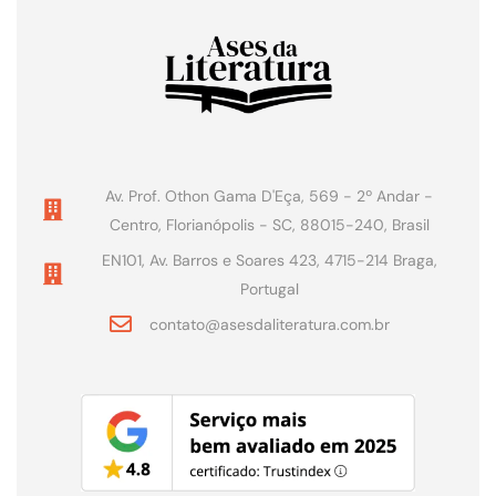
Av. Prof. Othon Gama D'Eça, 569 - 2º Andar -
Centro, Florianópolis - SC, 88015-240, Brasil
EN101, Av. Barros e Soares 423, 4715-214 Braga,
Portugal
contato@asesdaliteratura.com.br