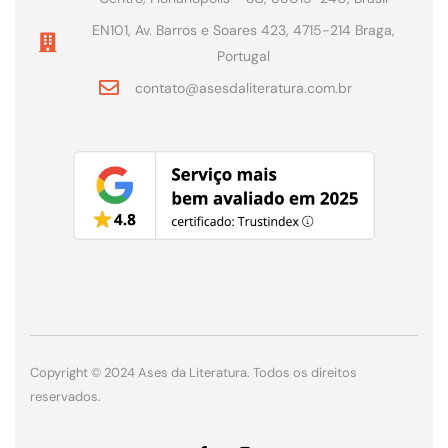
EN101, Av. Barros e Soares 423, 4715-214 Braga,
Portugal
contato@asesdaliteratura.com.br
Copyright © 2024 Ases da Literatura. Todos os direitos
reservados.
J
I