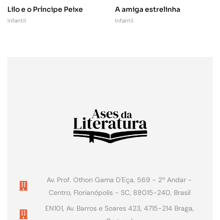
Lilo e o Príncipe Peixe
A amiga estrelinha
Infantil
Infantil
Av. Prof. Othon Gama D'Eça, 569 - 2º Andar -
Centro, Florianópolis - SC, 88015-240, Brasil
EN101, Av. Barros e Soares 423, 4715-214 Braga,