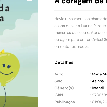
A coragem da 
Havia uma vaquinha chamada B
sonho de ver a Lua no Parque
monstros do escuro. Até que, 
coragem para enfrentá-los! Se
enfrentar os medos.
Detalhes
Autor
: Maria M
Selo
:
Asinha
Gênero(s)
:
Infantil
ISBN
: 978658
Publicação
: 01/01/2