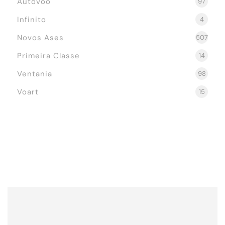
Autovoo
97
Infinito
4
Novos Ases
507
Primeira Classe
14
Ventania
98
Voart
15