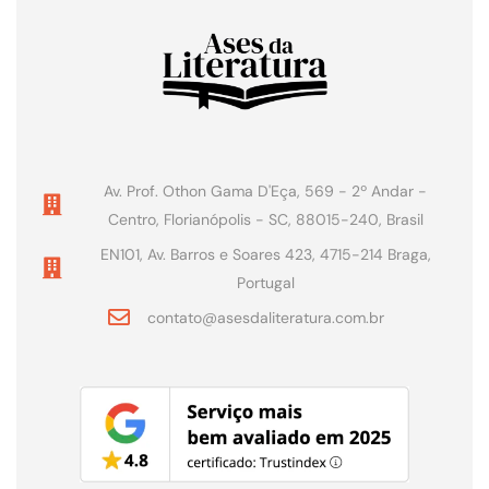
Av. Prof. Othon Gama D'Eça, 569 - 2º Andar -
Centro, Florianópolis - SC, 88015-240, Brasil
EN101, Av. Barros e Soares 423, 4715-214 Braga,
Portugal
contato@asesdaliteratura.com.br