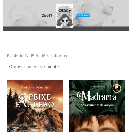
Classificado
por
Exibindo 13–15 de 15 resultados
mais
recente