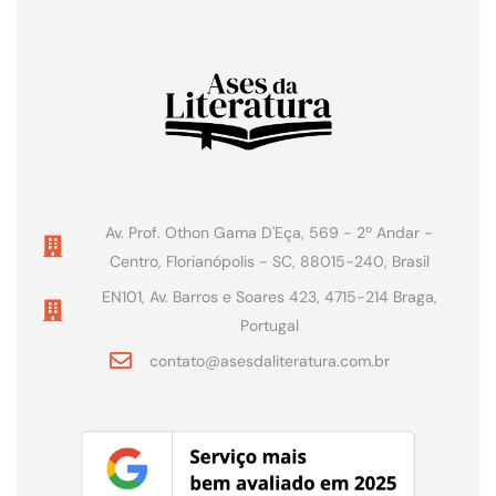
Av. Prof. Othon Gama D'Eça, 569 - 2º Andar -
Centro, Florianópolis - SC, 88015-240, Brasil
EN101, Av. Barros e Soares 423, 4715-214 Braga,
Portugal
contato@asesdaliteratura.com.br