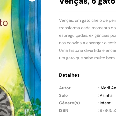
Venças, o gato
Venças, um gato cheio de per
transforma cada momento do 
espreguiçadas, exigências por
nos convida a enxergar o coti
Uma história divertida e encan
um gato que sabe muito bem 
Detalhes
Autor
: Marli 
Selo
:
Asinha
Gênero(s)
:
Infantil
ISBN
: 978655