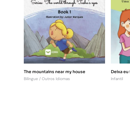
The mountains near my house
Deixa eu 
Bilíngue / Outros Idiomas
Infantil