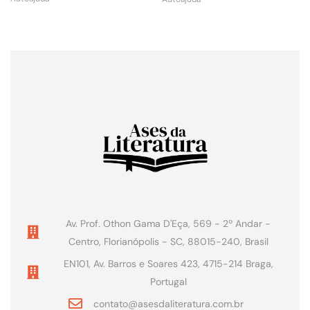
Av. Prof. Othon Gama D'Eça, 569 - 2º Andar -
Centro, Florianópolis - SC, 88015-240, Brasil
EN101, Av. Barros e Soares 423, 4715-214 Braga,
Portugal
contato@asesdaliteratura.com.br