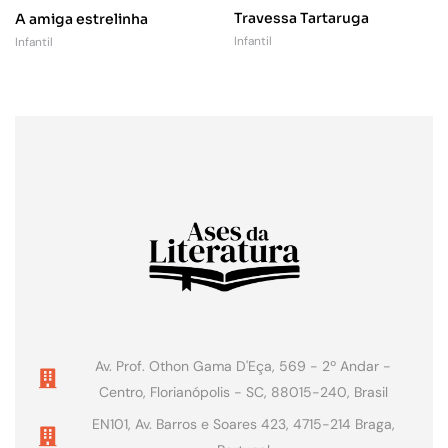
Travessa Tartaruga
A amiga estrelinha
Infantil
Infantil
Av. Prof. Othon Gama D'Eça, 569 - 2º Andar -
Centro, Florianópolis - SC, 88015-240, Brasil
EN101, Av. Barros e Soares 423, 4715-214 Braga,