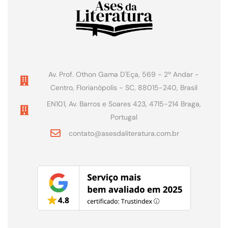
Av. Prof. Othon Gama D'Eça, 569 - 2º Andar -
Centro, Florianópolis - SC, 88015-240, Brasil
EN101, Av. Barros e Soares 423, 4715-214 Braga,
Portugal
contato@asesdaliteratura.com.br