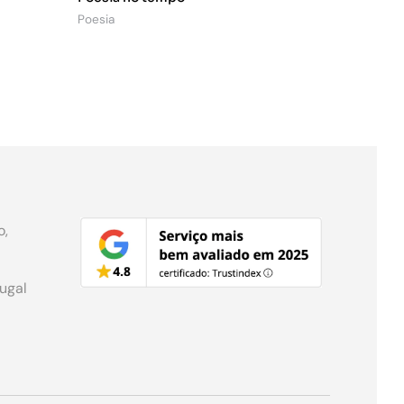
Poesia
o,
tugal