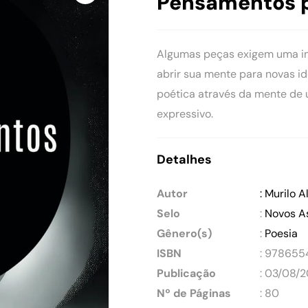
Pensamentos 
Algumas peças exigem uma int
abrir sua mente para novas id
poética através da mente de 
expressivo.
Detalhes
Autor
: Murilo 
Selo
:
Novos A
Gênero(s)
:
Poesia
ISBN
: 97865
Publicação
: 03/08/
Nº de Páginas
: 80