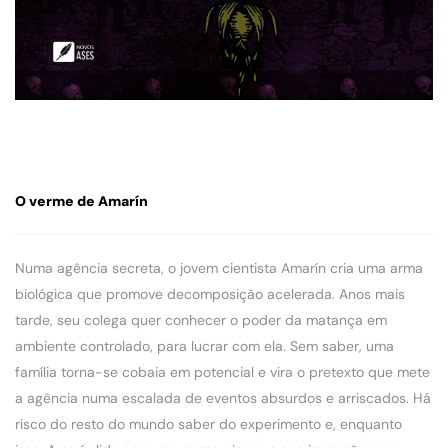
O verme de Amarín
Numa agência secreta, o jovem cientista Amarín cria uma arma
biológica que promove decomposição acelerada. Anos mais
tarde, seu colega quer conhecer o poder da matança em
ambiente controlado, para lucrar com ela. Sem saber, uma
família torna-se cobaia em potencial e vira o pretexto que mete
a agência numa escalada de eventos absurdos e arriscados. Há
risco do resto do mundo saber do experimento e, enquanto