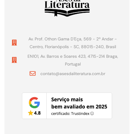
Av. Prof. Othon Gama D'Eça, 569 - 2º Andar -
Centro, Florianópolis - SC, 88015-240, Brasil
EN101, Av. Barros e Soares 423, 4715-214 Braga,
Portugal
contato@asesdaliteratura.com.br