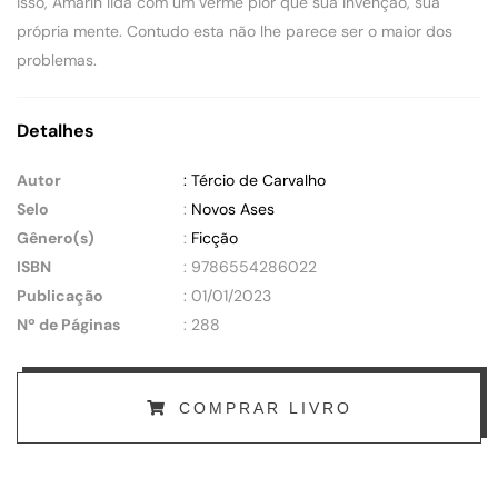
isso, Amarín lida com um verme pior que sua invenção, sua
própria mente. Contudo esta não lhe parece ser o maior dos
problemas.
Detalhes
Autor
: Tércio de Carvalho
Selo
:
Novos Ases
Gênero(s)
:
Ficção
ISBN
: 9786554286022
Publicação
: 01/01/2023
Nº de Páginas
: 288
COMPRAR LIVRO