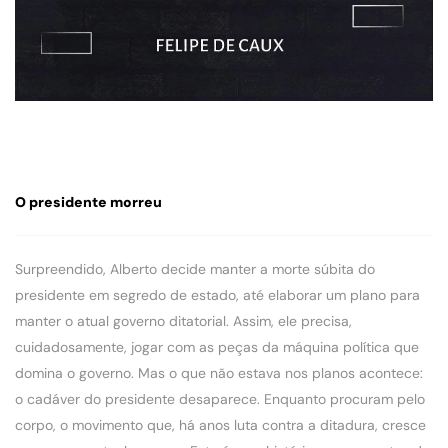
O presidente morreu
Surpreendido, Alberto decide manter a morte súbita do
presidente em segredo de estado, até elaborar um plano para
manter o atual governo ditatorial. Assim, ele precisa,
cuidadosamente, jogar com as peças da máquina política que
domina o governo. Mas o que não estava nos planos acontece:
o cadáver do presidente desaparece. Enquanto procuram pelo
corpo, o movimento que, há anos luta contra a ditadura, cresce