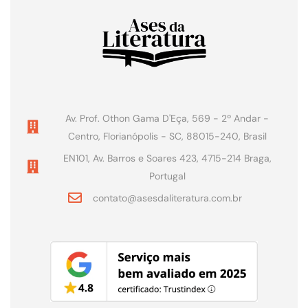
Av. Prof. Othon Gama D'Eça, 569 - 2º Andar -
Centro, Florianópolis - SC, 88015-240, Brasil
EN101, Av. Barros e Soares 423, 4715-214 Braga,
Portugal
contato@asesdaliteratura.com.br