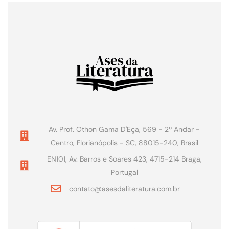
Av. Prof. Othon Gama D'Eça, 569 - 2º Andar -
Centro, Florianópolis - SC, 88015-240, Brasil
EN101, Av. Barros e Soares 423, 4715-214 Braga,
Portugal
contato@asesdaliteratura.com.br