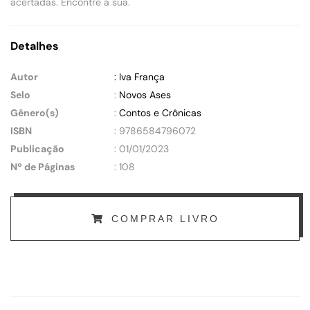
acertadas. Encontre a sua.
Detalhes
Autor
: Iva França
Selo
:
Novos Ases
Gênero(s)
:
Contos e Crônicas
ISBN
: 9786584796072
Publicação
: 01/01/2023
Nº de Páginas
: 108
COMPRAR LIVRO