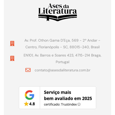
Av. Prof. Othon Gama D'Eça, 569 - 2º Andar -
Centro, Florianópolis - SC, 88015-240, Brasil
EN101, Av. Barros e Soares 423, 4715-214 Braga,
Portugal
contato@asesdaliteratura.com.br