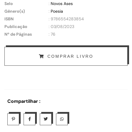
Selo
:
Novos Ases
Gênero(s)
:
Poesia
ISBN
: 9786554283854
Publicação
: 03/08/2023
Nº de Páginas
: 76
COMPRAR LIVRO
Compartilhar :