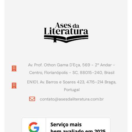
Av. Prof. Othon Gama D'Eça, 569 - 2º Andar -
Centro, Florianópolis - SC, 88015-240, Brasil
EN101, Av. Barros e Soares 423, 4715-214 Braga,
Portugal
contato@asesdaliteratura.com.br