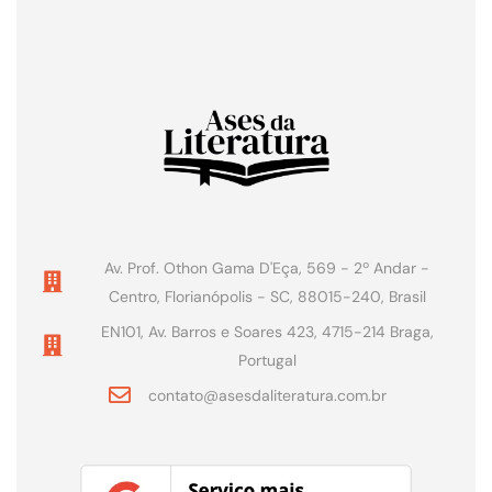
Av. Prof. Othon Gama D'Eça, 569 - 2º Andar -
Centro, Florianópolis - SC, 88015-240, Brasil
EN101, Av. Barros e Soares 423, 4715-214 Braga,
Portugal
contato@asesdaliteratura.com.br