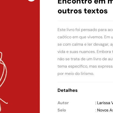
Encontro em me
outros textos
Este livro foi pensado para 
caótico em que vivemos. Em u
se com calma e ler devagar, 
vida e suas nuances. Embora 
não se trata de um livro de a
tema específico, mas expressa
por meio do lirismo.
Detalhes
Autor
: Larissa
Selo
:
Novos A