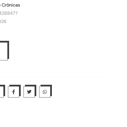
e Crônicas
54288477
026