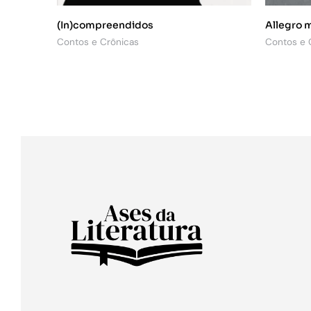
(In)compreendidos
Allegro 
Contos e Crônicas
Contos e 