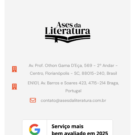
Av. Prof. Othon Gama D'Eça, 569 - 2º Andar -
Centro, Florianópolis - SC, 88015-240, Brasil
EN101, Av. Barros e Soares 423, 4715-214 Braga,
Portugal
contato@asesdaliteratura.com.br