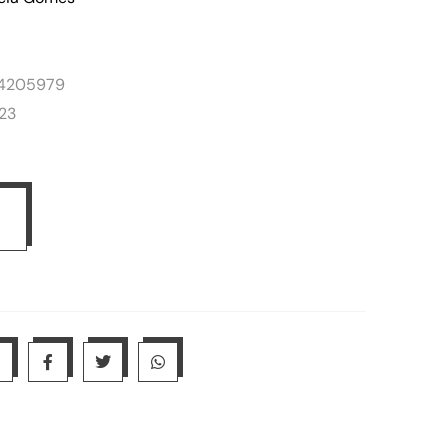
54205979
023