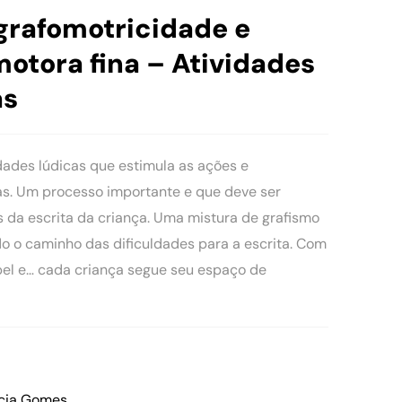
grafomotricidade e
otora fina – Atividades
as
idades lúdicas que estimula as ações e
s. Um processo importante e que deve ser
 da escrita da criança. Uma mistura de grafismo
o o caminho das dificuldades para a escrita. Com
papel e… cada criança segue seu espaço de
ucia Gomes