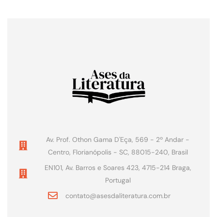
Av. Prof. Othon Gama D'Eça, 569 - 2º Andar -
Centro, Florianópolis - SC, 88015-240, Brasil
EN101, Av. Barros e Soares 423, 4715-214 Braga,
Portugal
contato@asesdaliteratura.com.br