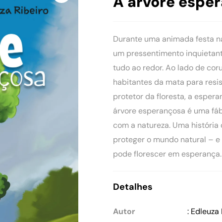
A árvore espe
Durante uma animada festa na 
um pressentimento inquietant
tudo ao redor. Ao lado de coru
habitantes da mata para resi
protetor da floresta, a esper
árvore esperançosa é uma fá
com a natureza. Uma história 
proteger o mundo natural – e
pode florescer em esperança.
Detalhes
Autor
: Edleuza