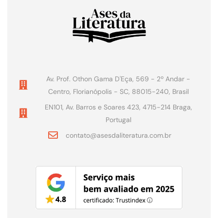
Av. Prof. Othon Gama D'Eça, 569 - 2º Andar -
Centro, Florianópolis - SC, 88015-240, Brasil
EN101, Av. Barros e Soares 423, 4715-214 Braga,
Portugal
contato@asesdaliteratura.com.br