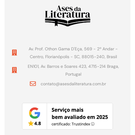
Av. Prof. Othon Gama D'Eça, 569 - 2º Andar -
Centro, Florianópolis - SC, 88015-240, Brasil
EN101, Av. Barros e Soares 423, 4715-214 Braga,
Portugal
contato@asesdaliteratura.com.br