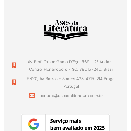
Av. Prof. Othon Gama D'Eça, 569 - 2º Andar -
Centro, Florianópolis - SC, 88015-240, Brasil
EN101, Av. Barros e Soares 423, 4715-214 Braga,
Portugal
contato@asesdaliteratura.com.br