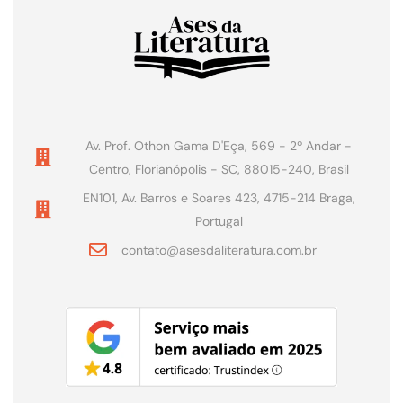
Av. Prof. Othon Gama D'Eça, 569 - 2º Andar -
Centro, Florianópolis - SC, 88015-240, Brasil
EN101, Av. Barros e Soares 423, 4715-214 Braga,
Portugal
contato@asesdaliteratura.com.br