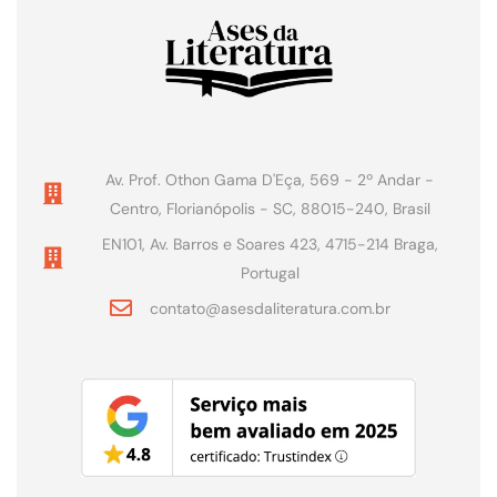
Av. Prof. Othon Gama D'Eça, 569 - 2º Andar -
Centro, Florianópolis - SC, 88015-240, Brasil
EN101, Av. Barros e Soares 423, 4715-214 Braga,
Portugal
contato@asesdaliteratura.com.br