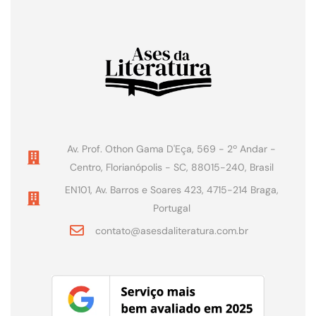
Av. Prof. Othon Gama D'Eça, 569 - 2º Andar -
Centro, Florianópolis - SC, 88015-240, Brasil
EN101, Av. Barros e Soares 423, 4715-214 Braga,
Portugal
contato@asesdaliteratura.com.br