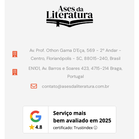
Av. Prof. Othon Gama D'Eça, 569 - 2º Andar -
Centro, Florianópolis - SC, 88015-240, Brasil
EN101, Av. Barros e Soares 423, 4715-214 Braga,
Portugal
contato@asesdaliteratura.com.br