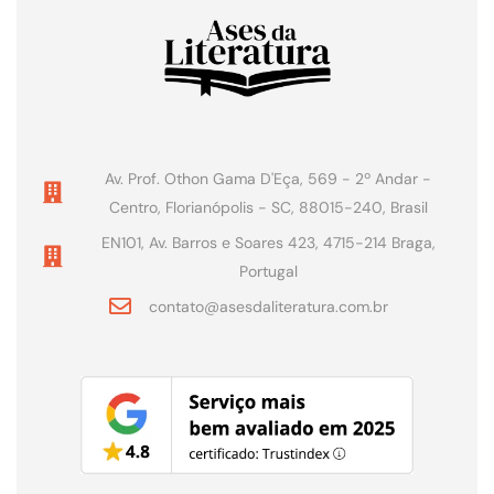
Av. Prof. Othon Gama D'Eça, 569 - 2º Andar -
Centro, Florianópolis - SC, 88015-240, Brasil
EN101, Av. Barros e Soares 423, 4715-214 Braga,
Portugal
contato@asesdaliteratura.com.br