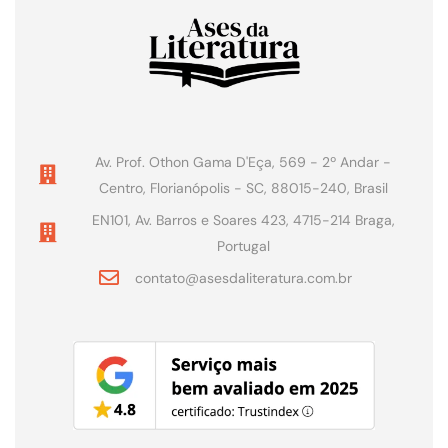
Av. Prof. Othon Gama D'Eça, 569 - 2º Andar -
Centro, Florianópolis - SC, 88015-240, Brasil
EN101, Av. Barros e Soares 423, 4715-214 Braga,
Portugal
contato@asesdaliteratura.com.br