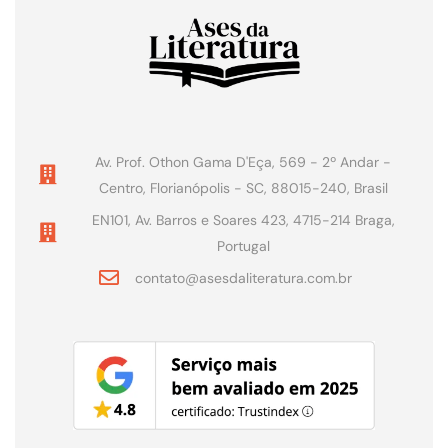
Av. Prof. Othon Gama D'Eça, 569 - 2º Andar -
Centro, Florianópolis - SC, 88015-240, Brasil
EN101, Av. Barros e Soares 423, 4715-214 Braga,
Portugal
contato@asesdaliteratura.com.br