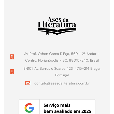
Av. Prof. Othon Gama D'Eça, 569 - 2º Andar -
Centro, Florianópolis - SC, 88015-240, Brasil
EN101, Av. Barros e Soares 423, 4715-214 Braga,
Portugal
contato@asesdaliteratura.com.br