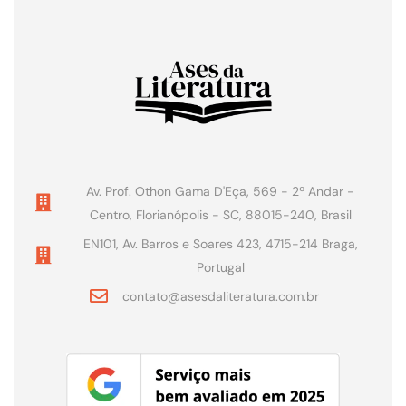
Av. Prof. Othon Gama D'Eça, 569 - 2º Andar -
Centro, Florianópolis - SC, 88015-240, Brasil
EN101, Av. Barros e Soares 423, 4715-214 Braga,
Portugal
contato@asesdaliteratura.com.br