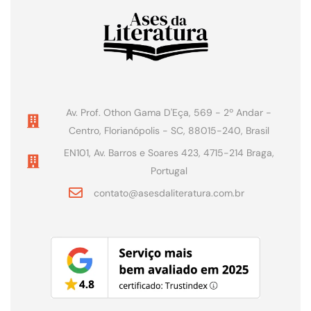
Av. Prof. Othon Gama D'Eça, 569 - 2º Andar -
Centro, Florianópolis - SC, 88015-240, Brasil
EN101, Av. Barros e Soares 423, 4715-214 Braga,
Portugal
contato@asesdaliteratura.com.br