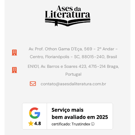
Av. Prof. Othon Gama D'Eça, 569 - 2º Andar -
Centro, Florianópolis - SC, 88015-240, Brasil
EN101, Av. Barros e Soares 423, 4715-214 Braga,
Portugal
contato@asesdaliteratura.com.br