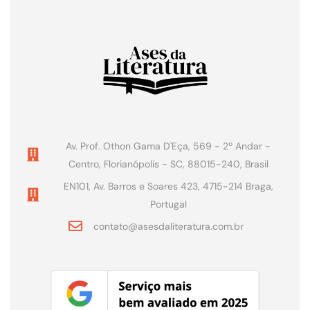
Av. Prof. Othon Gama D'Eça, 569 - 2º Andar -
Centro, Florianópolis - SC, 88015-240, Brasil
EN101, Av. Barros e Soares 423, 4715-214 Braga,
Portugal
contato@asesdaliteratura.com.br